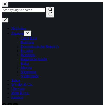
Zum
Inhalt
springen
Keine
Ergebnisse
Neuheiten
Zigarren
Costa Rica
Brasilien
Dominikanische Republik
Ecuador
Honduras
Kanarische Inseln
Kuba
Mexiko
Nicaragua
Niederlande
Tabak
Whisky & Co.
Über uns
Mein Konto
Kontakt