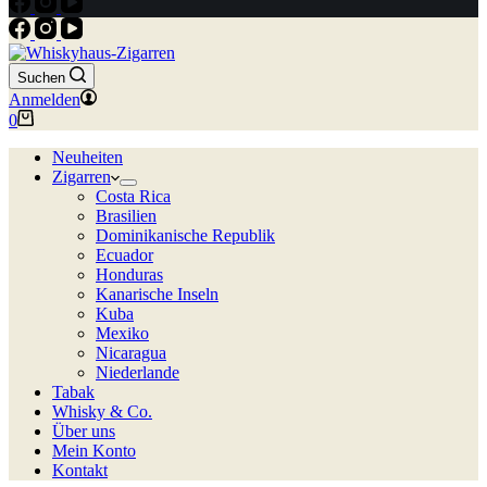
Suchen
Anmelden
Warenkorb
0
Neuheiten
Zigarren
Costa Rica
Brasilien
Dominikanische Republik
Ecuador
Honduras
Kanarische Inseln
Kuba
Mexiko
Nicaragua
Niederlande
Tabak
Whisky & Co.
Über uns
Mein Konto
Kontakt