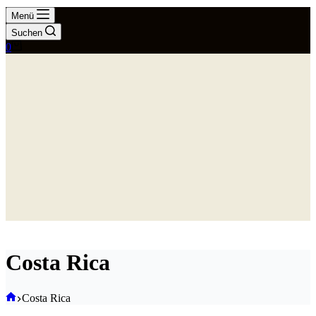
Menü
Suchen
Warenkorb
0
Costa Rica
Start
Costa Rica