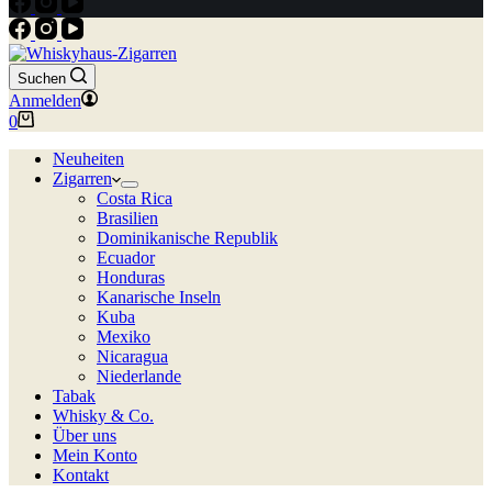
Suchen
Anmelden
Warenkorb
0
Neuheiten
Zigarren
Costa Rica
Brasilien
Dominikanische Republik
Ecuador
Honduras
Kanarische Inseln
Kuba
Mexiko
Nicaragua
Niederlande
Tabak
Whisky & Co.
Über uns
Mein Konto
Kontakt