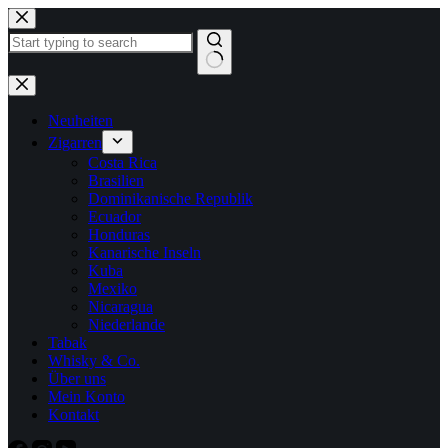
Zum
Inhalt
springen
Keine
Ergebnisse
Neuheiten
Zigarren
Costa Rica
Brasilien
Dominikanische Republik
Ecuador
Honduras
Kanarische Inseln
Kuba
Mexiko
Nicaragua
Niederlande
Tabak
Whisky & Co.
Über uns
Mein Konto
Kontakt